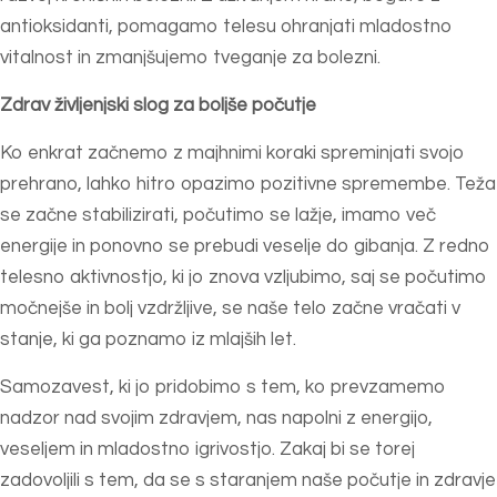
antioksidanti, pomagamo telesu ohranjati mladostno
vitalnost in zmanjšujemo tveganje za bolezni.
Zdrav življenjski slog za boljše počutje
Ko enkrat začnemo z majhnimi koraki spreminjati svojo
prehrano, lahko hitro opazimo pozitivne spremembe. Teža
se začne stabilizirati, počutimo se lažje, imamo več
energije in ponovno se prebudi veselje do gibanja. Z redno
telesno aktivnostjo, ki jo znova vzljubimo, saj se počutimo
močnejše in bolj vzdržljive, se naše telo začne vračati v
stanje, ki ga poznamo iz mlajših let.
Samozavest, ki jo pridobimo s tem, ko prevzamemo
nadzor nad svojim zdravjem, nas napolni z energijo,
veseljem in mladostno igrivostjo. Zakaj bi se torej
zadovoljili s tem, da se s staranjem naše počutje in zdravje