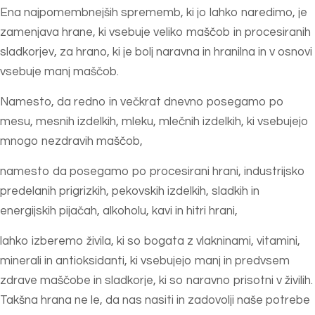
Ena najpomembnejših sprememb, ki jo lahko naredimo, je
zamenjava hrane, ki vsebuje veliko maščob in procesiranih
sladkorjev, za hrano, ki je bolj naravna in hranilna in v osnovi
vsebuje manj maščob.
Namesto, da redno in večkrat dnevno posegamo po
mesu, mesnih izdelkih, mleku, mlečnih izdelkih, ki vsebujejo
mnogo nezdravih maščob,
namesto da posegamo po procesirani hrani, industrijsko
predelanih prigrizkih, pekovskih izdelkih, sladkih in
energijskih pijačah, alkoholu, kavi in hitri hrani,
lahko izberemo živila, ki so bogata z vlakninami, vitamini,
minerali in antioksidanti, ki vsebujejo manj in predvsem
zdrave maščobe in sladkorje, ki so naravno prisotni v živilih.
Takšna hrana ne le, da nas nasiti in zadovolji naše potrebe