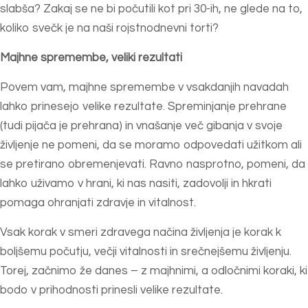
slabša? Zakaj se ne bi počutili kot pri 30-ih, ne glede na to,
koliko svečk je na naši rojstnodnevni torti?
Majhne spremembe, veliki rezultati
Povem vam, majhne spremembe v vsakdanjih navadah
lahko prinesejo velike rezultate. Spreminjanje prehrane
(tudi pijača je prehrana) in vnašanje več gibanja v svoje
življenje ne pomeni, da se moramo odpovedati užitkom ali
se pretirano obremenjevati. Ravno nasprotno, pomeni, da
lahko uživamo v hrani, ki nas nasiti, zadovolji in hkrati
pomaga ohranjati zdravje in vitalnost.
Vsak korak v smeri zdravega načina življenja je korak k
boljšemu počutju, večji vitalnosti in srečnejšemu življenju.
Torej, začnimo že danes – z majhnimi, a odločnimi koraki, ki
bodo v prihodnosti prinesli velike rezultate.