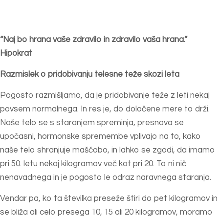
“Naj bo hrana vaše zdravilo in zdravilo vaša hrana.”
Hipokrat
Razmislek o pridobivanju telesne teže skozi leta
Pogosto razmišljamo, da je pridobivanje teže z leti nekaj
povsem normalnega. In res je, do določene mere to drži.
Naše telo se s staranjem spreminja, presnova se
upočasni, hormonske spremembe vplivajo na to, kako
naše telo shranjuje maščobo, in lahko se zgodi, da imamo
pri 50. letu nekaj kilogramov več kot pri 20. To ni nič
nenavadnega in je pogosto le odraz naravnega staranja.
Vendar pa, ko ta številka preseže štiri do pet kilogramov in
se bliža ali celo presega 10, 15 ali 20 kilogramov, moramo