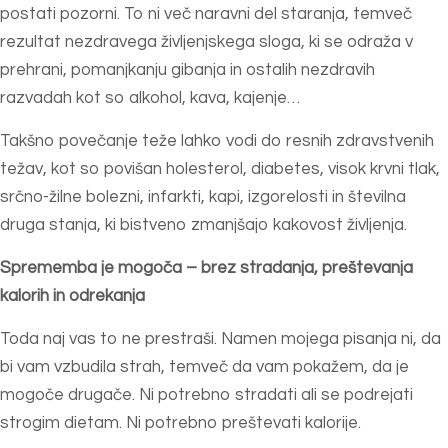
postati pozorni. To ni več naravni del staranja, temveč
rezultat nezdravega življenjskega sloga, ki se odraža v
prehrani, pomanjkanju gibanja in ostalih nezdravih
razvadah kot so alkohol, kava, kajenje…
Takšno povečanje teže lahko vodi do resnih zdravstvenih
težav, kot so povišan holesterol, diabetes, visok krvni tlak,
srčno-žilne bolezni, infarkti, kapi, izgorelosti in številna
druga stanja, ki bistveno zmanjšajo kakovost življenja.
Sprememba je mogoča – brez stradanja, preštevanja
kalorih in odrekanja
Toda naj vas to ne prestraši. Namen mojega pisanja ni, da
bi vam vzbudila strah, temveč da vam pokažem, da je
mogoče drugače. Ni potrebno stradati ali se podrejati
strogim dietam. Ni potrebno preštevati kalorije.