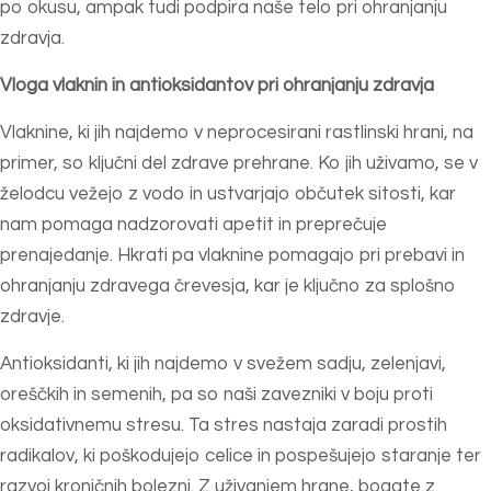
po okusu, ampak tudi podpira naše telo pri ohranjanju
zdravja.
Vloga vlaknin in antioksidantov pri ohranjanju zdravja
Vlaknine, ki jih najdemo v neprocesirani rastlinski hrani, na
primer, so ključni del zdrave prehrane. Ko jih uživamo, se v
želodcu vežejo z vodo in ustvarjajo občutek sitosti, kar
nam pomaga nadzorovati apetit in preprečuje
prenajedanje. Hkrati pa vlaknine pomagajo pri prebavi in
ohranjanju zdravega črevesja, kar je ključno za splošno
zdravje.
Antioksidanti, ki jih najdemo v svežem sadju, zelenjavi,
oreščkih in semenih, pa so naši zavezniki v boju proti
oksidativnemu stresu. Ta stres nastaja zaradi prostih
radikalov, ki poškodujejo celice in pospešujejo staranje ter
razvoj kroničnih bolezni. Z uživanjem hrane, bogate z